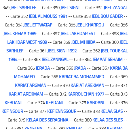
349
JBEL SARHLEF
-- Carte 350
JBEL SIGNI
-- Carte 351
JBEL ZANGAL
-- Carte 352
JEBL AL MOUSS 1991
-- Carte 353
JEBL BOU GADER
--
Carte 354
JBEL ETTWATAF
-- Carte 355
JEBL KHARROU
-- Carte 356
JBEL KREMA 1989
-- Carte 357
JBEL LAKHDAR EST
-- Carte 358
JBEL
LAKHDAR WEST 1989
-- Carte 359
JBEL MHIJIBA
-- Carte 360
JBEL
SARHLEF
-- Carte 361
JBEL SIGNI 1992
-- Carte 362
JBEL TOUBKAL
1994
-- Carte 363
JBEL ZANNGAL
-- Carte 364
JEMAAT SEHAIM
--
Carte 365
JERADA
-- Carte 366
JRADA
-- Carte 367
KARIA BA
MOHAMED
-- Carte 368
KARIAT BA MOHAMMED
-- Carte 369
KARIAT ARGMAN
-- Carte 370
KARIAT AREKMAN
-- Carte 371
KARIAT AREKMAM
-- Carte 372
KARROUCHAN 1977
-- Carte 373
KEBDANI
-- Carte 374
KEBDANI
-- Carte 375
KABDANI
-- Carte 376
KEF NSOUR
-- Carte 377
KEF ENNSSOUR
-- Carte 378
KELAA SLAS
--
Carte 379
KELAA DES SERAGHNA
-- Carte 380
KELAA DES SLES
--
Carte 381
KENETRA
-- Carte 382
KENITRA
-- Carte 383
KETAMA
--