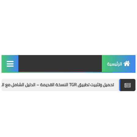
الرئيسية
التربية والتعليم
ميل وتثبيت تطبيق TGR النسخة القديمة – الدليل الشامل مع المميزات وطريقة التثبيت خطوة بخطوة
الأخبار والمجتمع
مال وأعمال
توظيف
الصحة واللياقة