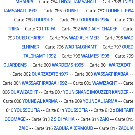
MHARRA
-- Carte 784
TNIYAT TAMSAHALT
-- Carte 785
TNIYT
TAMSAHALT 1992
-- Carte 786
TOUNFIT
-- Carte 787
TOUNFIT 1994
-- Carte 788
TOUROUG
-- Carte 789
TOUROUG 1984
-- Carte 790
TRIFA
-- Carte 791
TRIFA
-- Carte 792
WAD ACH-CHAREF
-- Carte
793
OUED CHAREF
-- Carte 794
WAD AL HIMER
-- Carte 795
WAD
ELHIMER
-- Carte 796
WAD TALGHAMT
-- Carte 797
OUED
TALGHAMT 1992
-- Carte 798
WALMES 1998
-- Carte 799
OUARDEMS
-- Carte 800
WARDEMS 1995
-- Carte 801
WARZAZAT
-
- Carte 802
OUARZAZATE 1977
-- Carte 803
WASSAAT JRABAA
--
Carte 804
WASSAAT JRABAA 1992
-- Carte 805
WAWIZAGHT
-- Carte
806
OUAWIZAGHT
-- Carte 807
YOUN SNANE IMOUZZER KANDER
--
Carte 808
YOUNE AL KARMA
-- Carte 809
YOUNE ALKARMA
-- Carte
810
YOUSSOUFIA
-- Carte 811
YOUSSOFIA
-- Carte 812
z BNI TAJIT
ODOMAGE
-- Carte 813
Z SIDI YAHIA
-- Carte 814
ZAIO
-- Carte 815
ZAIO
-- Carte 816
ZAOUIA AKERMOUD
-- Carte 817
ZAOUIA