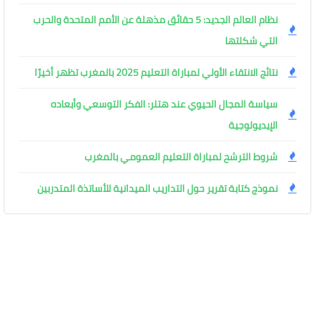
نظام العالم الجديد: 5 حقائق مذهلة عن الأمم المتحدة والحرب
التي شكلتها
نتائج الانتقاء الأولي لمباراة التعليم 2025 بالمغرب تظهر أخيرًا
سياسة المجال الحيوي عند هتلر: الفكر التوسعي وأبعاده
الإيديولوجية
شروط الترشح لمباراة التعليم العمومي بالمغرب
نموذج كتابة تقرير حول التداريب الميدانية للأساتذة المتدربين