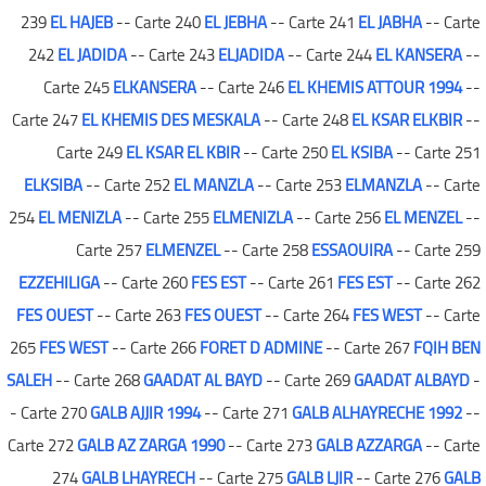
239
EL HAJEB
-- Carte 240
EL JEBHA
-- Carte 241
EL JABHA
-- Carte
242
EL JADIDA
-- Carte 243
ELJADIDA
-- Carte 244
EL KANSERA
--
Carte 245
ELKANSERA
-- Carte 246
EL KHEMIS ATTOUR 1994
--
Carte 247
EL KHEMIS DES MESKALA
-- Carte 248
EL KSAR ELKBIR
--
Carte 249
EL KSAR EL KBIR
-- Carte 250
EL KSIBA
-- Carte 251
ELKSIBA
-- Carte 252
EL MANZLA
-- Carte 253
ELMANZLA
-- Carte
254
EL MENIZLA
-- Carte 255
ELMENIZLA
-- Carte 256
EL MENZEL
--
Carte 257
ELMENZEL
-- Carte 258
ESSAOUIRA
-- Carte 259
EZZEHILIGA
-- Carte 260
FES EST
-- Carte 261
FES EST
-- Carte 262
FES OUEST
-- Carte 263
FES OUEST
-- Carte 264
FES WEST
-- Carte
265
FES WEST
-- Carte 266
FORET D ADMINE
-- Carte 267
FQIH BEN
SALEH
-- Carte 268
GAADAT AL BAYD
-- Carte 269
GAADAT ALBAYD
-
- Carte 270
GALB AJJIR 1994
-- Carte 271
GALB ALHAYRECHE 1992
--
Carte 272
GALB AZ ZARGA 1990
-- Carte 273
GALB AZZARGA
-- Carte
274
GALB LHAYRECH
-- Carte 275
GALB LJIR
-- Carte 276
GALB