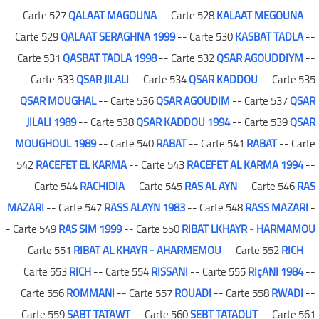
Carte 527
QALAAT MAGOUNA
-- Carte 528
KALAAT MEGOUNA
--
Carte 529
QALAAT SERAGHNA 1999
-- Carte 530
KASBAT TADLA
--
Carte 531
QASBAT TADLA 1998
-- Carte 532
QSAR AGOUDDIYM
--
Carte 533
QSAR JILALI
-- Carte 534
QSAR KADDOU
-- Carte 535
QSAR MOUGHAL
-- Carte 536
QSAR AGOUDIM
-- Carte 537
QSAR
JILALI 1989
-- Carte 538
QSAR KADDOU 1994
-- Carte 539
QSAR
MOUGHOUL 1989
-- Carte 540
RABAT
-- Carte 541
RABAT
-- Carte
542
RACEFET EL KARMA
-- Carte 543
RACEFET AL KARMA 1994
--
Carte 544
RACHIDIA
-- Carte 545
RAS AL AYN
-- Carte 546
RAS
MAZARI
-- Carte 547
RASS ALAYN 1983
-- Carte 548
RASS MAZARI
-
- Carte 549
RAS SIM 1999
-- Carte 550
RIBAT LKHAYR - HARMAMOU
-- Carte 551
RIBAT AL KHAYR - AHARMEMOU
-- Carte 552
RICH
--
Carte 553
RICH
-- Carte 554
RISSANI
-- Carte 555
RIçANI 1984
--
Carte 556
ROMMANI
-- Carte 557
ROUADI
-- Carte 558
RWADI
--
Carte 559
SABT TATAWT
-- Carte 560
SEBT TATAOUT
-- Carte 561