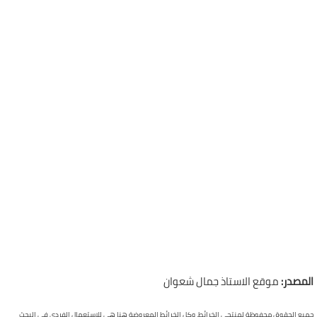
المصدر:
موقع الاستاذ جمال شعوان
جميع الحقوق محفوظة لمنتجي الخرائط، وكل الخرائط المعروضة هنا هي للاستعمال الفردي في البحث