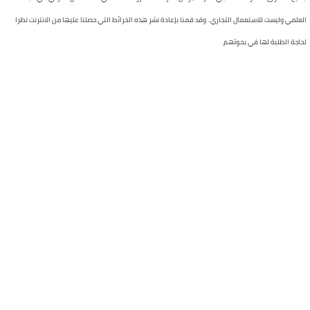
العلمي وليست للاستعمال التجاري.. وقد قمنا بإعادة نشر هذه الخرائط التي حصلنا عليها من الانترنت نظرا
لحاجة الطلبة لها في بحوثهم.