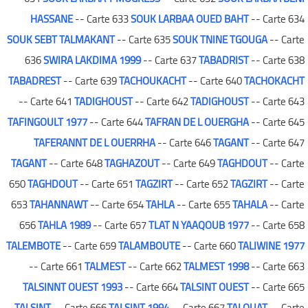
HASSANE
-- Carte 633
SOUK LARBAA OUED BAHT
-- Carte 634
SOUK SEBT TALMAKANT
-- Carte 635
SOUK TNINE TGOUGA
-- Carte
636
SWIRA LAKDIMA 1999
-- Carte 637
TABADRIST
-- Carte 638
TABADREST
-- Carte 639
TACHOUKACHT
-- Carte 640
TACHOKACHT
-- Carte 641
TADIGHOUST
-- Carte 642
TADIGHOUST
-- Carte 643
TAFINGOULT 1977
-- Carte 644
TAFRAN DE L OUERGHA
-- Carte 645
TAFERANNT DE L OUERRHA
-- Carte 646
TAGANT
-- Carte 647
TAGANT
-- Carte 648
TAGHAZOUT
-- Carte 649
TAGHDOUT
-- Carte
650
TAGHDOUT
-- Carte 651
TAGZIRT
-- Carte 652
TAGZIRT
-- Carte
653
TAHANNAWT
-- Carte 654
TAHLA
-- Carte 655
TAHALA
-- Carte
656
TAHLA 1989
-- Carte 657
TLAT N YAAQOUB 1977
-- Carte 658
TALEMBOTE
-- Carte 659
TALAMBOUTE
-- Carte 660
TALIWINE 1977
-- Carte 661
TALMEST
-- Carte 662
TALMEST 1998
-- Carte 663
TALSINNT OUEST 1993
-- Carte 664
TALSINT OUEST
-- Carte 665
TALSINT
-- Carte 666
TALSINT 1994
-- Carte 667
TALOUAT
-- Carte