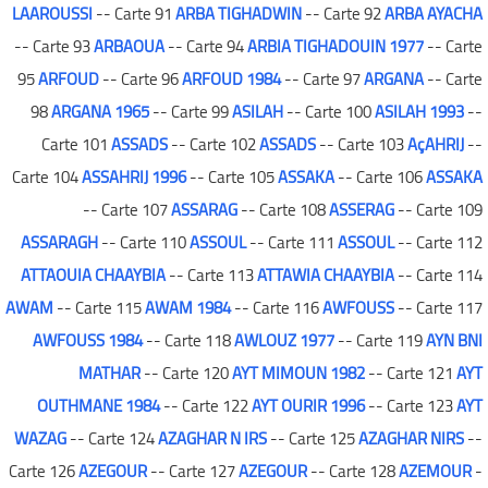
LAAROUSSI
-- Carte 91
ARBA TIGHADWIN
-- Carte 92
ARBA AYACHA
-- Carte 93
ARBAOUA
-- Carte 94
ARBIA TIGHADOUIN 1977
-- Carte
95
ARFOUD
-- Carte 96
ARFOUD 1984
-- Carte 97
ARGANA
-- Carte
98
ARGANA 1965
-- Carte 99
ASILAH
-- Carte 100
ASILAH 1993
--
Carte 101
ASSADS
-- Carte 102
ASSADS
-- Carte 103
AçAHRIJ
--
Carte 104
ASSAHRIJ 1996
-- Carte 105
ASSAKA
-- Carte 106
ASSAKA
-- Carte 107
ASSARAG
-- Carte 108
ASSERAG
-- Carte 109
ASSARAGH
-- Carte 110
ASSOUL
-- Carte 111
ASSOUL
-- Carte 112
ATTAOUIA CHAAYBIA
-- Carte 113
ATTAWIA CHAAYBIA
-- Carte 114
AWAM
-- Carte 115
AWAM 1984
-- Carte 116
AWFOUSS
-- Carte 117
AWFOUSS 1984
-- Carte 118
AWLOUZ 1977
-- Carte 119
AYN BNI
MATHAR
-- Carte 120
AYT MIMOUN 1982
-- Carte 121
AYT
OUTHMANE 1984
-- Carte 122
AYT OURIR 1996
-- Carte 123
AYT
WAZAG
-- Carte 124
AZAGHAR N IRS
-- Carte 125
AZAGHAR NIRS
--
Carte 126
AZEGOUR
-- Carte 127
AZEGOUR
-- Carte 128
AZEMOUR
-