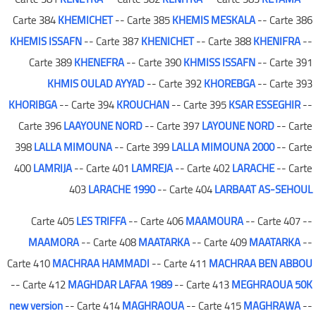
Carte 384
KHEMICHET
-- Carte 385
KHEMIS MESKALA
-- Carte 386
KHEMIS ISSAFN
-- Carte 387
KHENICHET
-- Carte 388
KHENIFRA
--
Carte 389
KHENEFRA
-- Carte 390
KHMISS ISSAFN
-- Carte 391
KHMIS OULAD AYYAD
-- Carte 392
KHOREBGA
-- Carte 393
KHORIBGA
-- Carte 394
KROUCHAN
-- Carte 395
KSAR ESSEGHIR
--
Carte 396
LAAYOUNE NORD
-- Carte 397
LAYOUNE NORD
-- Carte
398
LALLA MIMOUNA
-- Carte 399
LALLA MIMOUNA 2000
-- Carte
400
LAMRIJA
-- Carte 401
LAMREJA
-- Carte 402
LARACHE
-- Carte
403
LARACHE 1990
-- Carte 404
LARBAAT AS-SEHOUL
LES TRIFFA
-- Carte 406
MAAMOURA
-- Carte 407
-- Carte 405
MAAMORA
-- Carte 408
MAATARKA
-- Carte 409
MAATARKA
--
Carte 410
MACHRAA HAMMADI
-- Carte 411
MACHRAA BEN ABBOU
-- Carte 412
MAGHDAR LAFAA 1989
-- Carte 413
MEGHRAOUA 50K
new version
-- Carte 414
MAGHRAOUA
-- Carte 415
MAGHRAWA
--