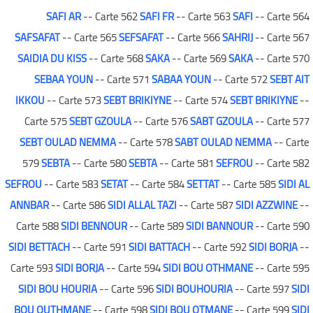
SAFI AR
-- Carte 562
SAFI FR
-- Carte 563
SAFI
-- Carte 564
SAFSAFAT
-- Carte 565
SEFSAFAT
-- Carte 566
SAHRIJ
-- Carte 567
SAIDIA DU KISS
-- Carte 568
SAKA
-- Carte 569
SAKA
-- Carte 570
SEBAA YOUN
-- Carte 571
SABAA YOUN
-- Carte 572
SEBT AIT
IKKOU
-- Carte 573
SEBT BRIKIYNE
-- Carte 574
SEBT BRIKIYNE
--
Carte 575
SEBT GZOULA
-- Carte 576
SABT GZOULA
-- Carte 577
SEBT OULAD NEMMA
-- Carte 578
SABT OULAD NEMMA
-- Carte
579
SEBTA
-- Carte 580
SEBTA
-- Carte 581
SEFROU
-- Carte 582
SEFROU
-- Carte 583
SETAT
-- Carte 584
SETTAT
-- Carte 585
SIDI AL
ANNBAR
-- Carte 586
SIDI ALLAL TAZI
-- Carte 587
SIDI AZZWINE
--
Carte 588
SIDI BENNOUR
-- Carte 589
SIDI BANNOUR
-- Carte 590
SIDI BETTACH
-- Carte 591
SIDI BATTACH
-- Carte 592
SIDI BORJA
--
Carte 593
SIDI BORJA
-- Carte 594
SIDI BOU OTHMANE
-- Carte 595
SIDI BOU HOURIA
-- Carte 596
SIDI BOUHOURIA
-- Carte 597
SIDI
BOU OUTHMANE
-- Carte 598
SIDI BOU OTMANE
-- Carte 599
SIDI