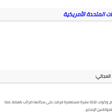
ات المتحدة الأمريكية
تمكنت بريطانيا من السيطرة على أمريكا الشمالية سنة 1687م، وكونت ثلاثة عشرة مستعمرة فرضت على سكانها ضرائب باهضة، مما
واطنين الإنجليز.