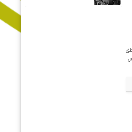
اطق
ين