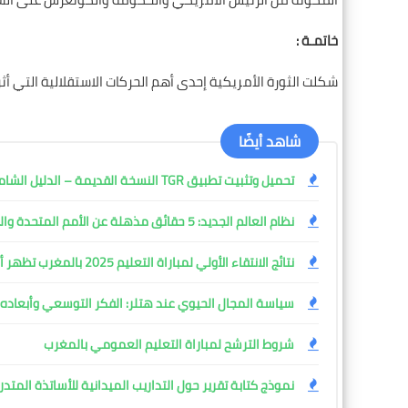
خاتمـة :
شكلت الثورة الأمريكية إحدى أهم الحركات الاستقلالية التي أ
شاهد أيضًا
تحميل وتثبيت تطبيق TGR النسخة القديمة – الدليل الشامل مع المميزات وطريقة التثبيت خطوة بخطوة
نظام العالم الجديد: 5 حقائق مذهلة عن الأمم المتحدة والحرب التي شكلتها
نتائج الانتقاء الأولي لمباراة التعليم 2025 بالمغرب تظهر أخيرًا
سياسة المجال الحيوي عند هتلر: الفكر التوسعي وأبعاده ا
شروط الترشح لمباراة التعليم العمومي بالمغرب
نموذج كتابة تقرير حول التداريب الميدانية للأساتذة المتدر