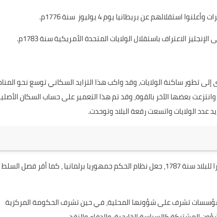
تقلالهم عن بريطانيا يوم 4 يوليوز سنة 1776م.
نجليز الاعتراف باستقلال الولايات المتحدة الأمريكية سنة 1783م.
دى إلى تطور ساكنة الولايات، وقد واكب هذا التزايد السكاني توسع نحو المن
انتزعت بعضها الآخر بالقوة، وقد تم هذا التعمير على حساب السكان الأصلي
د عدد الولايات واتسعت رقعة البلاد وتوحدت.
لتنظيم الدولة الجديدة، أقرت الولايات المتحدة الأمريكية دستورا للبلاد سنة 1787، جعل نظام الحكم جمهوريا برلمانيا ، كما أقر فصل السلط
 ومؤسسات تشرف على شؤونها المحلية، في حين تشرف الحكومة المركزية
ن المشتركة كالسياسة الخارجية والدفاع والنقد...