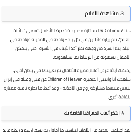
3. مشاهدة الأفلام
هناك سلسلة DVD ممتازة مصنوعة خصيصًا للأطفال تسمى "عائلات
العالم". تتم زيارة عائلتين في كل بلد - واحدة في المدينة وواحدة في
البلد. يتم السرد من وجهة نظر أحد الأبناء في الأسرة ، حتى يتمكن
الأطفال بسهولة من الارتباط بما يشاهدونه.
يمكنك أيضًا عرض أفلام مميزة للأطفال تم تعيينها في بلدان أخرى.
شاهدت أنا وابنتي الصغيرة Children of Heaven عن فتى وفتاة في إيران
يتعين عليهما مشاركة زوج من الأحذية - وقد أعطاها نظرة ثاقبة ممتازة
لثقافة أخرى.
4. ابتكر ألعاب الجغرافيا الخاصة بك
لقد اختلقت العديد من الألعاب لتناسب ما أحاول تدريسه. ارسم خريطة عالم