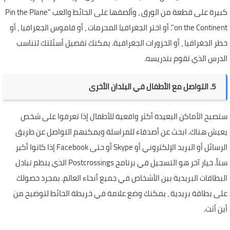
كبيرة على قطعة من الورق ، وألصقها على الحائط والعب "Pin the Plane
on the Continent". أو اختر الجغرافيا المحرمات ، أو قاموس الجغرافيا ، أو
خطر الجغرافيا ، أو الحزورات الجغرافية. يمكنك تفصيل أسئلتك لتناسب
الدرس الذي تقوم بتدريسه.
5. التواصل مع الأطفال في البلدان الأخرى
ستصبح الأماكن البعيدة أكثر واقعية للأطفال إذا تعرفوا على شخص
يعيش هناك. ابحث عن أصدقاء للمراسلة ويمكنهم التواصل عن طريق
الرسائل أو البريد الإلكتروني أو Skype أو حتى Facebook إذا كانوا أكبر
سناً. خيار آخر هو التسجيل في برنامج Postcrossings الذي ينظم تبادل
البطاقات البريدية بين الأشخاص في جميع أنحاء العالم. بمجرد حصولك
على بطاقة بريدية ، يمكنك وضع علامة في خريطة الحائط لتوضيح من
أين أتت.