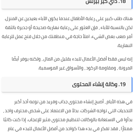
18. داي كير بيزنس
هناك طلب كبير على رعاية الأطفال عندما يكون الآباء بعيدين عن المنزل.
لكن بالنسبة للآباء ، فإن العثور على رعاية نهارية صحيحة أو جديرة بالثقة
أمر صعب بعض الشيء. املأ حاجة في منطقتك من خلال فتح عمل للرعاية
النهارية.
إنه ليس فقط أفضل الأعمال للبدء بقليل من المال ، ولكنه يوفر أيضًا
المرونة ، ومقاومة الركود ، والأسواق غير الموسمية.
19. وكالة إنشاء المحتوى
في هذه الأيام ، أصبح إنشاء محتوى جذاب وفريد ​​من نوعه أحد أكبر
التحديات التي تواجه الشركات. بدلاً من الاعتماد على شخص محترف واحد ،
بدأوا في الاستعانة بالوكالات لتنظيم محتوى مثير للإعجاب. إذا كنت كاتبًا
ممتازًا ، فقد تفكر في بدء هذا كواحد من أفضل الأعمال للبدء في عام