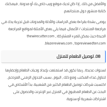
والأفضل من ذلك ، إذا كان لديك موقع ويب خاص بك أو مدونة ، فيمكنك
كتابة منشور حول منتجاتهم.
يوصى بشدة بقراءة بعض الدراسات والأدلة والمدونات قبل تجربة يدك في
مراجعة المنتجات / الأعمال. فيما يلي بعض الأمثلة لمواقع المراجعة
الجيدة حيث يمكن للمرء المشاركة: thewirecutter.com ،
blazereviews.com ، topreviewedten.com.
08. توصيل الطعام للمنزل
لسنوات عديدة ، ربما تكون قد استمتعت بإعداد وجبات الطعام وإحضارها
لتناول غداء المكتب. ومع ذلك ، اليوم ، بسبب الجدول الزمني المزدحم ،
اكتسبت شركات توصيل الطعام الكثير من الشعبية. بدأ الأشخاص في
البحث عن الطعام المطبوخ في المنزل عبر الإنترنت والحصول على
اشتراكات شهرية أو سنوية.