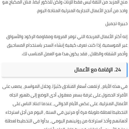
منح المزيد من الثقة ليس فقط للإناث ولكن للذكور أيضًا. فنان المكياج هو
واحد من أنجح الأعمال التجارية المنزلية المتاحة اليوم.
خبيرة تجميل
إنه أكثر الأعمال المربحة التي توفر المرونة ومقاومة الركود والأسواق
غير الموسمية. إذا كنت تعرف كيفية إنشاء السحر باستخدام المساحيق
وأحمر الشفاه والظلال ، فقد يكون هذا هو العمل المناسب لك.
24. الإقامة مع الأعمال
في هذه الأيام ، ارتفعت أسعار الفنادق كثيرًا. وخلال المواسم ، يصعب على
الأفراد الحصول على غرفة بسعر معقول. أدى الوضع إلى ظهور اتجاه
الأعمال المنزلية. على عكس الأيام الخوالي ، عندما اعتاد الناس على
التخطيط لعطلة طويلة مرة أو مرتين في السنة ، اليوم من أجل استرخاء
أذهانهم وأخذ استراحة من روتينهم اليومي ، بدأوا في التخطيط لعطلة