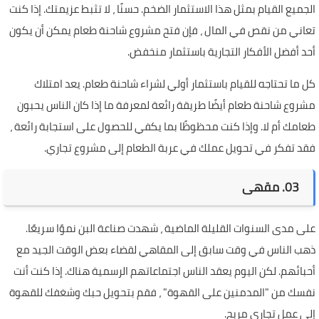
الجميع القيام بمثل هذا الاستثمار الضخم. حسنًا ، لا تثبط عزيمتك. إذا كنت
تعاني من نقص في المال ، فإن فتح مشروع شاحنة طعام يمكن أن يكون
أحد أفضل الأفكار التجارية باستثمار منخفض.
كل ما تحتاجه للقيام باستثمار أولي لشراء شاحنة طعام. يعد امتلاك
مشروع شاحنة طعام أيضًا طريقة رائعة لمعرفة ما إذا كان الناس يحبون
طعامك أم لا. وإذا كنت محظوظًا بما يكفي للحصول على استجابة رائعة ،
فقد تفكر في تحويل عملك في عربة الطعام إلى مشروع تجاري.
03. مقهى
على مدى السنوات القليلة الماضية ، شهدت صناعة البن نموًا سريعًا.
ذهب الناس في وقت سابق إلى المقاهي لقضاء بعض الوقت الجيد مع
أحبائهم. لكن اليوم يعقد الناس اجتماعاتهم الرسمية هناك. إذا كنت أنت
نفسك من "المدمنين على القهوة" ، فقم بتحويل حبك وشغفك للقهوة
إلى عمل تجاري مربح.