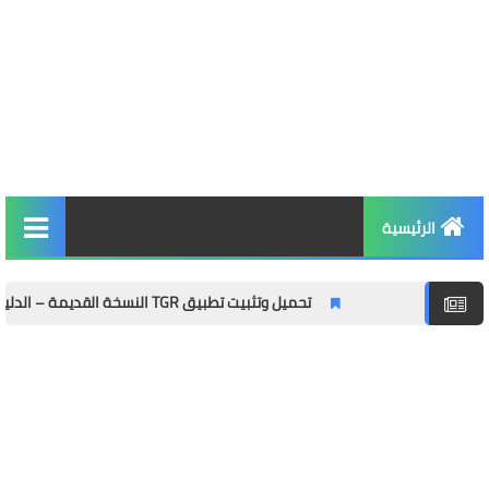
الرئيسية
التربية والتعليم
تحميل وتثبيت تطبيق TGR النسخة القديمة – الدليل الشامل مع المميزات وطريقة التثبيت خطوة بخطوة
الأخبار والمجتمع
مال وأعمال
توظيف
الصحة واللياقة