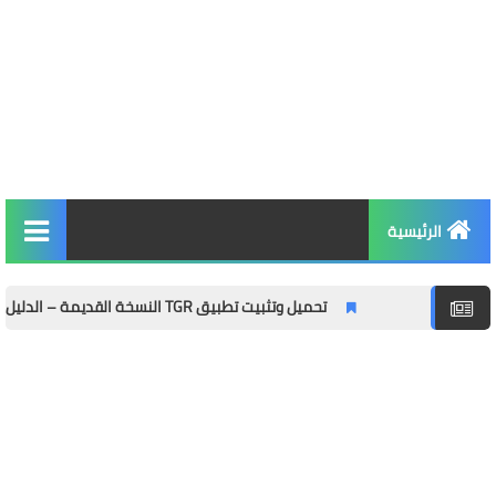
الرئيسية
التربية والتعليم
تحميل وتثبيت تطبيق TGR النسخة القديمة – الدليل الشامل مع المميزات وطريقة التثبيت خطوة بخطوة
الأخبار والمجتمع
مال وأعمال
توظيف
الصحة واللياقة