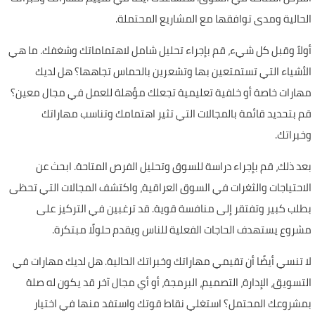
الحالية ومدى توافقها مع المشاريع المحتملة.
أولاً وقبل كل شيء، قم بإجراء تحليل شامل لاهتماماتك وشغفك. ما هي
الأشياء التي تستمتعين بها وتشعرين بالحماس تجاهها؟ هل لديك
مهارات خاصة أو خلفية تعليمية تجعلك مؤهلة للعمل في مجال معين؟
قم بتحديد قائمة بالمجالات التي تثير اهتمامك وتناسب مهاراتك
وخبراتك.
بعد ذلك، قم بإجراء دراسة للسوق وتحليل الفرص المتاحة. ابحث عن
الاحتياجات والثغرات في السوق العراقية، واكتشف المجالات التي تحظى
بطلب كبير وتفتقر إلى منافسة قوية. قد ترغبين في التركيز على
مشروع يستهدف الحاجات الفعلية للناس ويقدم حلولًا مبتكرة.
لا تنسي أيضًا أن تقيمي مهاراتك وخبراتك الحالية. هل لديك مهارات في
التسويق، الإدارة، التصميم، البرمجة، أو أي مجال آخر قد يكون له صلة
بمشروعك المحتمل؟ استغلي نقاط قوتك واستفد منها في اختيار