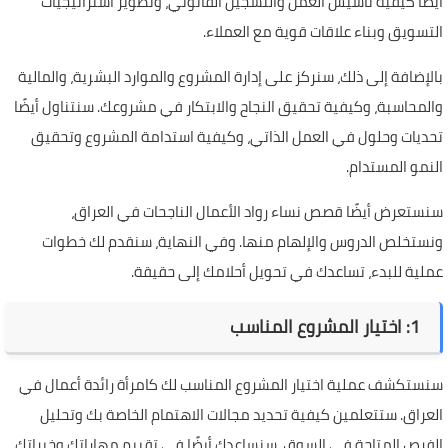
أيضًا كيفية تأسيس العمل والتسجيل القانوني، وتطوير استراتيجيات
التسويق وبناء علاقات قوية مع العملاء.
بالإضافة إلى ذلك، سنركز على إدارة المشروع والموارد البشرية، والمالية
والمحاسبة، وكيفية تحقيق النجاح والابتكار في مشروعك. سنتناول أيضًا
تحديات وحلول في العمل الذاتي، وكيفية استدامة المشروع وتحقيق
النمو المستدام.
سنستعرض أيضًا قصص نساء رواد الأعمال الناجحات في العراق،
ونستخلص الدروس والإلهام منها. وفي النهاية، سنقدم لك خطوات
عملية للبدء، تساعدك في تحويل أحلامك إلى حقيقة.
1: اختيار المشروع المناسب
سنستكشف عملية اختيار المشروع المناسب لك كامرأة رائدة أعمال في
العراق. ستتعلمين كيفية تحديد مجالات الاهتمام الخاصة بك وتحليل
الفرص المتاحة في السوق. سنساعدك أيضًا في تقييم مهاراتك وخبراتك