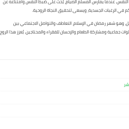
ية النفس. عندما يمارس المسلم الصيام، يُحث على ضبط النفس وامتناعه عن
كم في الرغبات الجسدية، ويسعى لتحقيق النجاة الروحية.
يل، وهو شهر رمضان في الإسلام، التعاطف والتواصل الاجتماعي بين
لوات جماعية ومشاركة الطعام والإحسان للفقراء والمحتاجين. يُعزز هذا الروح