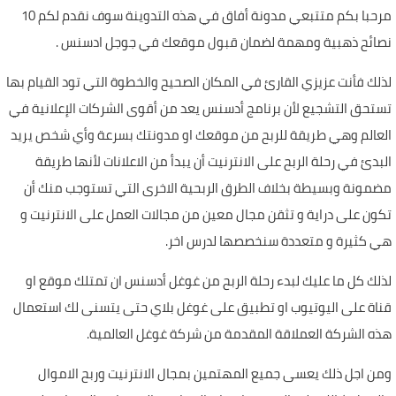
مرحبا بكم متتبعي مدونة أفاق في هذه التدوينة سوف نقدم لكم 10
نصائح ذهبية ومهمة لضمان قبول موقعك في جوجل ادسنس .
لذلك فأنت عزيزي القارئ في المكان الصحيح والخطوة التي تود القيام بها
تستحق التشجيع لأن برنامج أدسنس يعد من أقوى الشركات الإعلانية في
العالم وهي طريقة للربح من موقعك او مدونتك بسرعة وأي شخص يريد
البدئ في رحلة الربح على الانترنيت أن يبدأ من الاعلانات لأنها طريقة
مضمونة وبسيطة بخلاف الطرق الربحية الاخرى التي تستوجب منك أن
تكون على دراية و تثقن مجال معين من مجالات العمل على الانترنيت و
هي كثيرة و متعددة سنخصصها لدرس اخر.
لذلك كل ما عليك لبدء رحلة الربح من غوغل أدسنس ان تمتلك موقع او
قناة على اليوتيوب او تطبيق على غوغل بلاي حتى يتسنى لك استعمال
هذه الشركة العملاقة المقدمة من شركة غوغل العالمية.
ومن اجل ذلك يعسى جميع المهتمين بمجال الانترنيت وربح الاموال