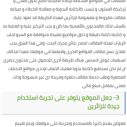
المقالات في المواقع المختصة بإعادة الصياغة تصبح بدون معنى و
لركيكة الاسلوب و ليست كالكتابة اليدوية و معالجة الاخطاء و صياغة
مقالات مقروءة و مفهومة للزائرين فهذه الطريقة قد تعود عليك
بالسلب لذلك فالمحتوى بالأهمية بما كان و يجب التركيز علية و العناية به
و كتابته كتابة دقيقة و خلق مواضيع مفيدة متوافقة مع السيو لجلب
الزيارات لهذه المقالات لتصدر نتائج محرك البحت وفي هذا الشق يجب
تفادي نسخ مقالات المواقع الاخرى ولصقها في موقعك فهذا مخالف
لسياسات غوغل ادسنس هناك طريقة أخرى للحصول على محتوى حصري
ان لم تكن تستطيع كتابته يدويا فعليك الذهاب لإحدى مواقع الخدمات
المصغرة وطلب خدمة مقالات جاهزة وفريدة اي غير منسوخة وذات
معنى بمقابل مبلغ مالي
3- جعل الموقع يتوفر على تجربة استخدام
جيدة للزائرين
فغوغل يهتم كثيرا بالمستخدم وتجربته على موقعك ويتم تقييم