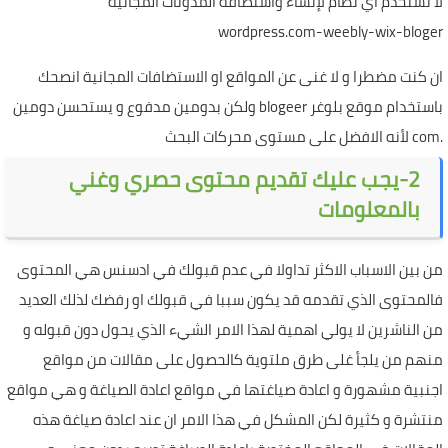
لا تستخدم اي نظام لإنشاء واستضافة المدونات المجانية
wordpress.com-weebly-wix-bloger
ان كنت مضطرا و لا غنى عن المواقع او الاستضافات المجانية انصحك
باستخدام موقع بلوغر blogeer ولكن بدومين مدفوع و يستحسن دومين
.com لأنه الافضل على مستوى محركات البحث
2-يجب عليك تقديم محتوى حصري وغني
بالمعلومات
من بين الاسباب الاكثر تداولا في عدم قبولك في ادسنس هي المحتوى
فالمحتوى الذي تقدمه قد يكون سببا في قبولك او رفضك لذلك العديد
من الناشرين لا يولي اهمية لهذا الامر الشيء الذي يحول دون قبوله و
منهم من يلجأ غلى طرق ملتوية كالحصول على مقالات من مواقع
اجنبية مشهورة و اعادة صياغتها في مواقع اعادة الصياغة و هي مواقع
منتشرة و كثيرة لكن المشكل في هذا الامر ان عند اعادة صياغة هذه