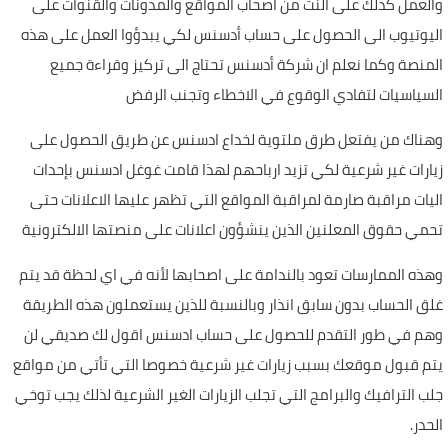
والعمل كذلك على النت من اصحاب المواقع والمدونات والقنوات على
اليوتيوب الى الحصول على حساب أدسنس لكي يبدؤوا العمل على هذه
المنصة وكما نعلم ان شركة أدسنس تحتاج الى تركيز وقراءة جميع
السياسيات لتفادي الوقوع في الاخطاء وتجنب الرفض
وهناك من يفتعل طرق ملتوية لخداع ادسنس عن طريق الحصول على
زيارات غير شرعية لكي تزيد ارباحهم لهذا قامت غوغل ادسنس بإحدات
اليات مراقبة صارمة لمراقبة المواقع التي تظهر عليها الاعلانات حتى
تحمي حقوق المعلنين الذين ينشؤون اعلانات على منصتها الالكترونية
وهذه الممارسات تعود بالندامة على اصحابها لأنه في اي لحظة قد يتم
غلق الحساب بدون سابق انذار وبالنسبة للذين يستعملون هذه الطريقة
وهم في طور التقدم للحصول على حساب ادسنس اقول لك صديقي لن
يتم قبول موقعك بسبب زيارات غير شرعية خصوصا التي تأتي من مواقع
جلب الترافيك والبرامج التي تجلب الزيارات الغير الشرعية لذلك يجب توخي
الحدر.