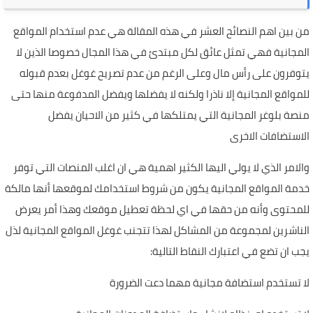
من بين اهم النصائح العشر في هذه المقالة هي عدم استخدام المواقع
المجانية فهي تمثل عائق لكل مبتدئ في هذا المجال خصوصا الذين لا
يتوفرون على رأس مال وعلى الرغم من عدم تصريح غوغل بعدم قبوله
للمواقع المجانية إلا ناذرا ولكنه لا يفضلها ويفضل المدفوعة منها حتى
منصة بلوغر المجانية التي يمتلكها في كثير من الاحيان يفضل
الاستضافات الاخرى
والامر الذي لا يولي اليها الكثير اهمية هي ان اغلب المنصات التي توفر
خدمة المواقع المجانية يكون من شروط استخدامك لموقعها أنها مالكة
للمحتوى وأنه من حقها في اي لحظة تعطيل موقعك وهذا أمر يعرض
الناشرين لمجموعة من المشاكل لهذا تتجنب غوغل المواقع المجانية لذل
يجب ان تضع في اعتبارك النقاط التالية:
لا تستخدم استضافة مجانية مهما دعت الضرورة