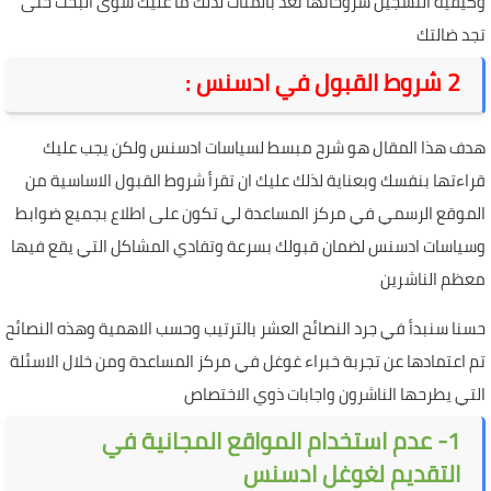
وكيفية التسجيل شروحاتها تعد بالمئات لذلك ما عليك سوى البحث حتى
تجد ضالتك
2 شروط القبول في ادسنس :
هدف هذا المقال هو شرح مبسط لسياسات ادسنس ولكن يجب عليك
قراءتها بنفسك وبعناية لذلك عليك ان تقرأ شروط القبول الاساسية من
الموقع الرسمي في مركز المساعدة لي تكون على اطلاع بجميع ضوابط
وسياسات ادسنس لضمان قبولك بسرعة وتفادي المشاكل التي يقع فيها
معظم الناشرين
حسنا سنبدأ في جرد النصائح العشر بالترتيب وحسب الاهمية وهذه النصائح
تم اعتمادها عن تجربة خبراء غوغل في مركز المساعدة ومن خلال الاسئلة
التي يطرحها الناشرون واجابات ذوي الاختصاص
1- عدم استخدام المواقع المجانية في
التقديم لغوغل ادسنس