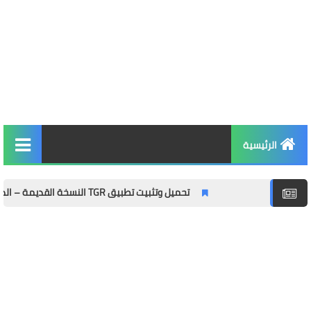
الرئيسية
التربية والتعليم
تحميل وتثبيت تطبيق TGR النسخة القديمة – الدليل الشامل مع المميزات وطريقة التثبيت خطوة بخطوة
الأخبار والمجتمع
مال وأعمال
توظيف
الصحة واللياقة