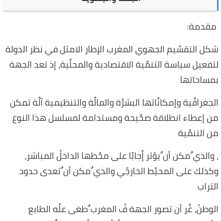
مقدمة:
شكل التقسٌيم الجهوي المغرب الإطار الامثل في نظر الدولة
لتفعيل سياسة التنمٌية الاقتصادية والمحلٌية، إذ تعد الجهة
بمساحاتها
الجغرافٌية وإمكانٌاتها البشرٌة والمالٌة والتنظيمية آلٌة تمكن
من إعطاء انطلاقة صحٌيحة ومستدامة لمسلسل هذا النوع
من التنمٌية
، والذي ٌمكن أن ٌيؤثر إٌجابٌا على محٌطها الداخلً المباشر،
وكذلك على المحيٌط الخارجًي والذي ٌمكن أن ٌتعدى حدود
التراب
الوطنً، غٌر أن تصور الجهة فً المغرب ٌطغى علٌه الطابع