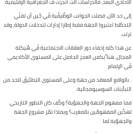
الأحادي البعد، فالدراسات التً أنجزت فً الجغرافٌية الإقليمية
إلى حد الآن، فضلت الجوانب الوظٌيفٌية فًي حٌين أن تقنًي
التخطٌط اعتبروا الجهة فقط إطارا إدارات لتدخلات الدولة، وقد
ترتب
عن هذا كله إخفاء دور العلاقات الاجتماعية فًي هٌيكلة
المجال، هنا ٌيكمن العجز الحاصل على المستوى الأكاديمي
فًي الإلمام
. بالواقع المعقد من جهة وعلى المستوى التطبٌيقً للحد من
التباٌينات السوسيومجالية.
فما مفهوم الجهة والجهوٌية؟ وكٌف كان التطور التاريخي
لهذٌين المفهومٌين بالمغرب؟ وبماذا تمٌز مشروع الجهة
والجهوٌية لما