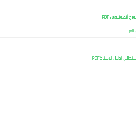
رج أنطونيوس PDF
p
ائي |دليل الاستاذ PDF