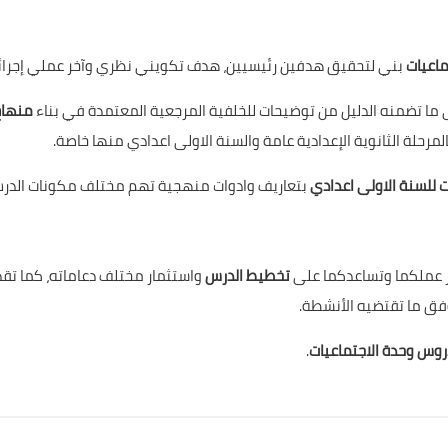
ماعيات
بني لتحقيق هدفين رئيسيين، هدف تكويني نظري وآخر عملي إجرائ
 ما تضمنه الدليل من توضيحات للخلفية المرجعية المعتمدة في بناء
منهاج
مرحلة الثانوية الإعدادية عامة والسنة الاولى اعدادي منها خاصة.
ت للسنة الاولى اعدادي
بتعاريف وادوات منهجية تهم مختلف مكونات الدر
ير عملكما وتساعدكما على
تخطيط الدرس
واستثمار مختلف دعاماته، كما تق
فق ما تقتضيه الأنشطة.
دروس وحدة الاجتماعيات
.