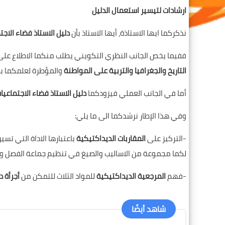
ارشادات لتيسير استعمال الدليل
نذكركما ايها الاستاذة، أيها الاستاذ بأن
دليل الاستاذ فضاء الاجت
ففيما يخص الجانب النظري التكويني يطلب منكما الاطلاع على
التاريخ والجغرافيا والتربية على المواطنة
والمؤطرة لعلمكما بال
أما في الجانب العملي فيزودكما
دليل الاستاذ فضاء الاجتماعيا
وفي هذا الإطار نرشدكما الى ما يلي:
-التركيز على
المقاربات الديداكتيكية
باعتبارها الاداة التي تس
لكما مجموعة من الاساليب والصيغ في تنظيم جماعة الفصل و
-فهم
المرجعية الديداكتيكية
للمواد الثلاث للتمكن من
أجرأة 
شاهد أيضًا