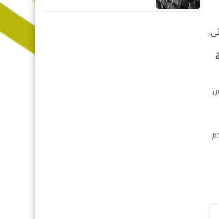
ي.
س.
دم