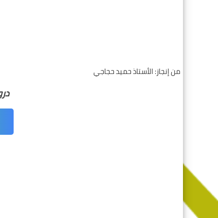
من إنجاز: الأستاذ حميد حجاجي
درو