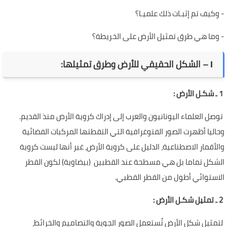
-
وكيف تم إثبـات ذلك علميـا؟
-
وما هي طرق تمثيل الأرض على الخريطة؟
І – الشكل الحقيقي للأرض وطرق تمثيلها:
1 ـ شكـل الأرض :
توصل العلماء اليونانيون والعرب إلى إدراك كروية الأرض منذ القديم.
وحاليا أظهرت الصور الفتوغرافية التي التقطتها المركبات الفضائية
والأقمار الاصطناعية، الدليل على كروية الأرض، غير أنها ليست كروية
الشكل تماما بل هي مسطحة عند القطبين (بيضاوية) لكون القطر
الاستوائي أطول من القطر القطبي.
2 ـ تمثيل شكـل الأرض :
لتمثيل شكل الأرض تُستعمل الصور الجوية والتصاميم والخرائط،