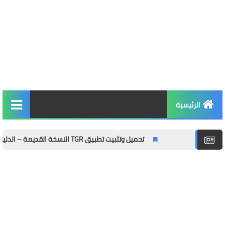
الرئيسية
التربية والتعليم
تحميل وتثبيت تطبيق TGR النسخة القديمة – الدليل الشامل مع المميزات وطريقة التثبيت خطوة بخطوة
الأخبار والمجتمع
مال وأعمال
توظيف
الصحة واللياقة