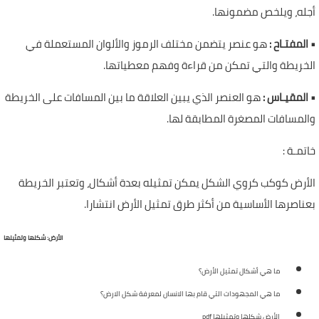
أجله، ويلخص مضمونها.
•
المفتـاح :
هو عنصر يتضمن مختلف الرموز والألوان المستعملة في
الخريطة والتي تمكن من قراءة وفهم معطياتها.
•
المقيـاس :
هو العنصر الذي يبين العلاقة ما بين المسافات على الخريطة
والمسافات المصغرة المطابقة لها.
خاتمـة :
الأرض كوكب كروي الشكل يمكن تمثيله بعدة أشكال، وتعتبر الخريطة
بعناصرها الأساسية من أكثر طرق تمثيل الأرض انتشارا.
الأرض: شكلها وتمثيلها
ما هي أشكال تمثيل الأرض؟
ما هي المجهودات التي قام بها الانسان لمعرفة شكل الارض؟
الأرض شكلها وتمثيلها pdf