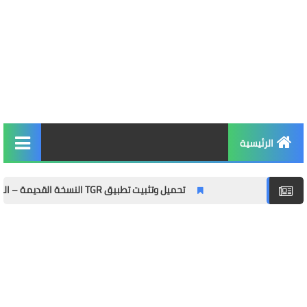
الرئيسية
التربية والتعليم
تحميل وتثبيت تطبيق TGR النسخة القديمة – الدليل الشامل مع المميزات وطريقة التثبيت خطوة بخطوة
الأخبار والمجتمع
مال وأعمال
توظيف
الصحة واللياقة