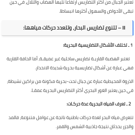
تعتبر الجبال من أكثر التضاريس ارتفاعا تليها الهضاب والتلال، في حين
تبقى الأحواض والسهول أكثرها انبساطا.
ІІ – تتنوع تضاريس البحار، وتتعدد حركات مياهها:
1 ـ تختلف الأشكال التضاريسية البحرية:
تعتبر الهضبة القاريـة تضاريس ساحلية غير عميقـة، أما الحافة القارية
فهي عبارة عن أشكال تضاريسية بحرية شديدة الانحدار.
الذروة المحيطية عبارة عن جبال تحت-بحرية مكونة من براكين نشيطة،
في حين يعتبر الغور البحري أكثر التضاريس البحرية عمقـا.
2 ـ تعرف المياه البحرية عدة حركـات:
تتعرض مياه البحر لعدة حركات باطنية ناتجة عن عوامل متنوعة، فالمد
والجزر يحدثان نتيجة جاذبية الشمس والقمر.