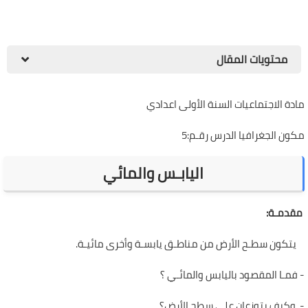
محتويات المقال
مادة الاجتماعيات السنة الأولى اعدادي
مكون الجغرافيا الدرس رقـم:5
اليابـس والمائي
مقدمـة:
يتكون سطـح الأرض من مناطـق يابسـة وأخرى مائيـة.
-
فمـا المقصود باليابس والمائـي ؟
- وكيف يتوزعان على سطح الأرض؟