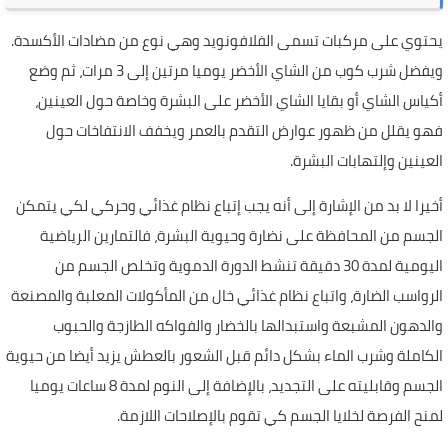
يحتوي على مركبات تسمى الفلافونويد وهي نوع من مضادات الأكسدة.
ويفضل شرب كوب من الشاي الأخضر يوميا مرتين إلى 3 مرات، ثم وضع
أكياس الشاي أو بقايا الشاي الأخضر على البشرة وخاصة حول العينين،
فهو يقلل من ظهور عوارض التقدم بالعمر ويخفف الانتفاخات حول
العينين وإلتهابات البشرة.
أخيرا لا بد من الإشارة إلى أنه يجب إتباع نظام غذائي وحركي لكي يتمكن
الجسم من المحافظة على نضارة وحيوية البشرة، فالتمارين الرياضية
اليومية لمدة 30 دقيقة تنشط الدورة الدموية وتخلص الجسم من
الرواسب الضارة، واتباع نظام غذائي خال من المأكولات المعلبة والمصنعة
والدهون المشبعة واستبدالها بالخضار والفواكه الطازجة والحبوب
الكاملة وشرب الماء بشكل دائم قبل الشعور بالعطش يزيد أيضا من حيوية
الجسم وقابليته على التجديد، بالإضافة إلى النوم لمدة 8 ساعات يوميا
لمنح الفرصة لخلايا الجسم كي تقوم بالإصلاحات اللازمة.