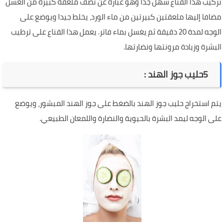
تركيب هذا القناع سهل جدا وهو عبارة عن نصف ملعقة كبيرة من العسل
مضافا إليها ملعقتين كبيرتين من ماء الورد، يخلط جيدا ويوضع على
الوجه لمدة 20 دقيقة ثم يغسل بماء فاتر. يعمل هذا القناع على ترطيب
البشرة وزيادة مرونتها ونضارتها.
5
حليب جوز الهند
:
يتم استخراج حليب جوز الهند بالضغط على جوز الهند المبشور، ويوضع
على الوجه ليمد البشرة بالحيوية والنضارة واللمعان الطبيعي.