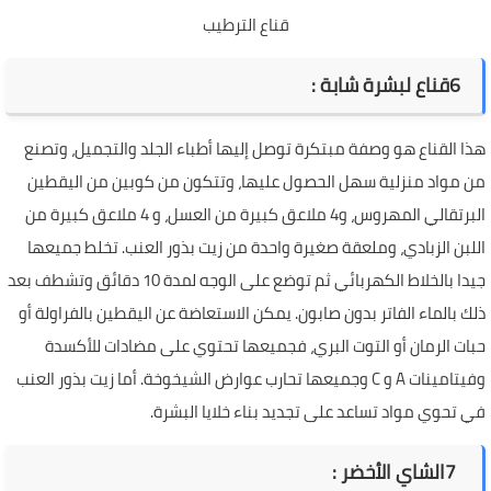
قناع الترطيب
6
قناع لبشرة شابة
:
هذا القناع هو وصفة مبتكرة توصل إليها أطباء الجلد والتجميل، وتصنع
من مواد منزلية سهل الحصول عليها، وتتكون من كوبين من اليقطين
البرتقالي المهروس، و4 ملاعق كبيرة من العسل، و 4 ملاعق كبيرة من
اللبن الزبادي، وملعقة صغيرة واحدة من زيت بذور العنب. تخلط جميعها
جيدا بالخلاط الكهربائي ثم توضع على الوجه لمدة 10 دقائق وتشطف بعد
ذلك بالماء الفاتر بدون صابون. يمكن الاستعاضة عن اليقطين بالفراولة أو
حبات الرمان أو التوت البري، فجميعها تحتوي على مضادات للأكسدة
وفيتامينات A و C وجميعها تحارب عوارض الشيخوخة. أما زيت بذور العنب
في تحوي مواد تساعد على تجديد بناء خلايا البشرة.
7
الشاي الأخضر
: