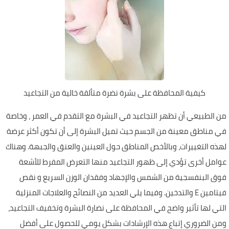
كيفية المحافظة على بشرة نضرة متألقة خالية من التجاعيد
من الطبيعي أن تظهر التجاعيد في البشرة مع التقدم في العمر ، وخاصة
في مناطق معينة من الجسم حيث تميل البشرة إلى أن تكون أكثر عرضة
لهذه التغييرات، وبالأخص المناطق حول العينين والعنق والجبهة. وهناك
عوامل أخرى تؤدي إلى ظهور التجاعيد منها التعرض المفرط للأشعة
فوق البنفسجية من الشمس والإجهاد وفقدان الوزن السريع و نقص
فيتامين E والتدخين. وفيما يلي العديد من النصائح والعلاجات المنزلية
التي لها تأثير واضح في المحافظة على نضارة البشرة وتخفيف التجاعيد،
ومن الضروري إتباع هذه الإرشادات بشكل يومي للحصول على أفضل