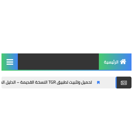
الرئيسية
التربية والتعليم
تحميل وتثبيت تطبيق TGR النسخة القديمة – الدليل الشامل مع المميزات وطريقة التثبيت خطوة بخطوة
الأخبار والمجتمع
مال وأعمال
توظيف
الصحة واللياقة