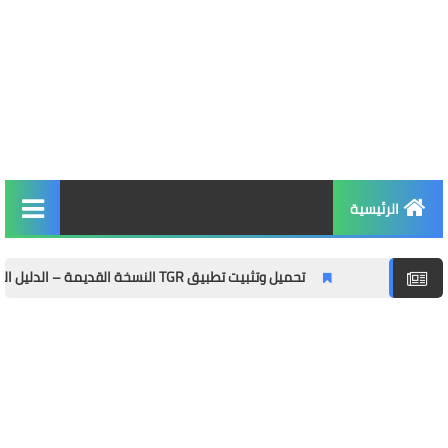
الرئيسية
التربية والتعليم
تحميل وتثبيت تطبيق TGR النسخة القديمة – الدليل الشامل مع المميزات وطريقة التثبيت خطوة بخطوة
الأخبار والمجتمع
مال وأعمال
توظيف
الصحة واللياقة