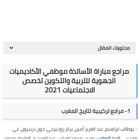
محتويات المقال
مراجع مباراة الأساتذة موظفي الأكاديميات
الجهوية للتربية والتكوين تخصص
الاجتماعيات 2021
1- مراجع تركيبية لتاريخ المغرب
- بوطالب ابراهيم، عبد العزيز أمين، برنار روزنبرجي، جون برينيون، غي
مارتيني،
تاريخ المغرب
، تعريب محمد لغرايب، عبد العزيز بل الفايدة، محمد