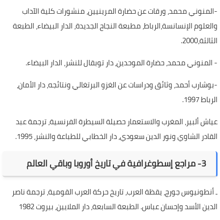
-المنوني محمد، ورقات عن حضارة المرينيين، منشورات كلية الآداب
والعلوم الإنسانسة،الرباط، مطبعة النجاح الجديدة، الدار البيضاء، الطبعة
الثالثة،2000.
- المنوني محمد، حضارة الموحدين، دار توبقال للنشر، الدار البيضاء.
-بوشارب أحمد، وثائق ودراسات عن الغزو البرتغالي ونتائجه، دار الأمان،
الرباط 1997.
عياش ألبير، المغرب والاستعمار حصيلة السيطرة الفرنسية، ترجمة عبد
القادر الشاوي ونور الدين سعودي، دار الخطابي للطباعة والنشر، 1995.
3- مراجع إسطوغرافية في تاريخ أوروبا وباقي العالم
ـ أنطونيوس جورج، يقظة العرب، تاريخ حركة العرب القومية، ترجمة ناصر
الدين الأسد وإحسان عباس. الطبعة السابعة، دار الملايين، بيروت 1982