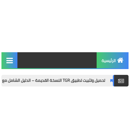
الرئيسية
التربية والتعليم
حميل وتثبيت تطبيق TGR النسخة القديمة – الدليل الشامل مع المميزات وطريقة التثبيت خطوة بخطوة
الأخبار والمجتمع
مال وأعمال
توظيف
الصحة واللياقة