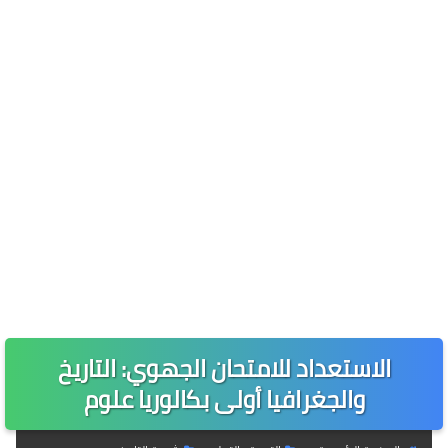
الاستعداد للامتحان الجهوي: التاريخ
والجغرافيا أولى بكالوريا علوم