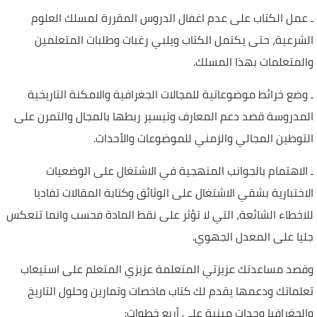
ـ عمل الكتاب على عدم اغفال الدروس المقررة لمسلك العلوم
الشرعية، حتى يكتمل الكتاب ويلبي رغبات وطلبات المتعلمين
والمتعلمات بهذا المسلك.
ـ وضع خرائط موضوعاتية للمجالات الجغرافية والامكنة التاريخية
المدروسة قصد دعم المعارف وتيسير ربطها بالمجال والتمرن على
التوطين المجالي والزمني للموضوعات والأحداث.
ـ الاهتمام بالجوانب المنهجية في الاشتغال على الوضعيات
الاختبارية بشقي الاشتغال على الوثائق وكتابة المقالات تفاديا
للاخطاء الشائعة، التي لا تؤثر على نقط المادة فحسب وانما تنعكس
جليا على المعدل الجهوي.
وقصد مساعدتك عزيزتي المتعلمة عزيزي المتعلم على استيعاب
تعلماتك ودعمها يقدم لك كتاب ماخصات وتمارين وحلول التاريخ
والجغرافيا وحدات مبنية على أربع خطوات: