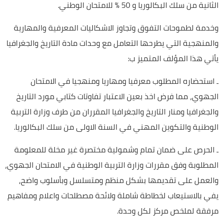
الثانية من سلك البكالوريا و 50 % للامتحان الوطني.
وخدمة لطموحات التفوق وتجاوز الاشكاليات المعرفية والمهارية
والمنهجية التي يطرحها التعامل مع وحدات مادة التاريخ والجغرافيا
يأتي هذا المؤلف المتميز ب:
ـ استحضاره المطلوب معرفيا ومهاريا ومنهجيا في الامتحان
الجهوي، مما فرض اخذ بعين الاعتبار تفاوتات كتابي مورد التاريخ
والجغرافيا ومنار التاريخ والجغرافيا المقرران من طرف وزارة التربية
الوطنية والتكوين المهني في السنة الاولى من سلك البكالوريا.
ـ الحرص على ضمان تمام وشمولية مختصرة غير مخلة للمعلومة
المطلوبة وفق مقررات وزارة التربية الوطنية في الامتحان الجهوي،
والعمل على تقديمها بشكل منظم ومتسلسل وبأسلوب واضح،
يفي بالاستيعاب لخطاطة شاملة ولائحة مصطلحات واعلام ومفاهيم
مرفقة لملخص مركز لكل وحدة.