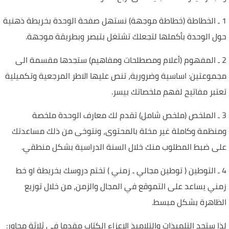
1 ـ الخطاطة (خطاطة موجهة) نستهل صفحة الوحدة بخريطة ذهنية
حول الوحدة بأكملها لتجعلك تشتغل بتبصر وبطريقة موجهة.
2 ـ المفهوم (أعلام ومصطلحات ومفاهيم) ستجدها مقسمة الى
مجموعتين: اساسية وضرورية، تنص عليها الاطر المرجعية وتكميلية
تعتبر مفاتيح لفهم ملخصاتك بيسر.
3 ـ الملخص (ملخص شامل) تقدم لك معارف الوحدة ملخصة
ومنظمة وكاملة غير مخلة بالمحتوى، ونتوخى من ذلك مساعدتك
على ضبط المطلوب منك خلال السنة الدراسية بشكل منطقي.
4 ـ التوطين ( توطين مجالي ـ زمني ) تختم دروسك بخريطة او خط
زمني يساعد على التموقع في المجال والزمن، من خلال توزيع
الظاهرة بشكل مبسط.
لذا ستجد التلميذات والتلاميذ الاعزاء الكتاب مقدما في ثلاثة محاور: