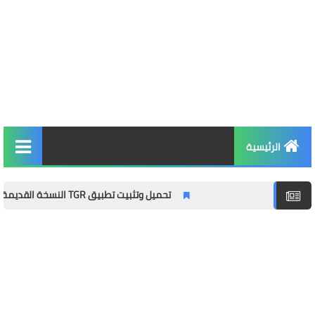
الرئيسية
التربية والتعليم
تحميل وتثبيت تطبيق TGR النسخة القديمة – الدليل الشامل مع المميزات وطريقة التثبيت خطوة بخطوة
الأخبار والمجتمع
مال وأعمال
توظيف
الصحة واللياقة