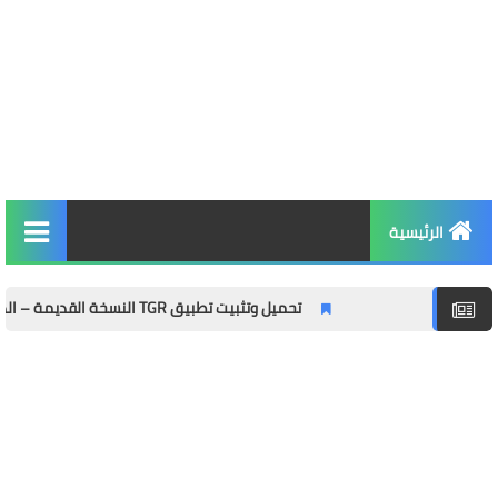
الرئيسية
التربية والتعليم
تحميل وتثبيت تطبيق TGR النسخة القديمة – الدليل الشامل مع المميزات وطريقة التثبيت خطوة بخطوة
الأخبار والمجتمع
مال وأعمال
توظيف
الصحة واللياقة