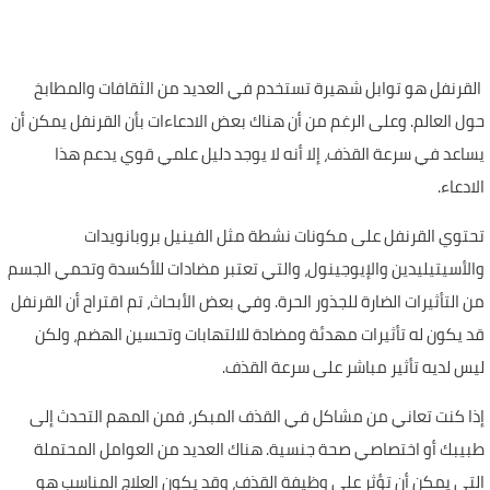
القرنفل هو توابل شهيرة تستخدم في العديد من الثقافات والمطابخ
حول العالم. وعلى الرغم من أن هناك بعض الادعاءات بأن القرنفل يمكن أن
يساعد في سرعة القذف، إلا أنه لا يوجد دليل علمي قوي يدعم هذا
الادعاء.
تحتوي القرنفل على مكونات نشطة مثل الفينيل بروبانويدات
والأسيتيليدين والإيوجينول، والتي تعتبر مضادات للأكسدة وتحمي الجسم
من التأثيرات الضارة للجذور الحرة. وفي بعض الأبحاث، تم اقتراح أن القرنفل
قد يكون له تأثيرات مهدئة ومضادة للالتهابات وتحسين الهضم، ولكن
ليس لديه تأثير مباشر على سرعة القذف.
إذا كنت تعاني من مشاكل في القذف المبكر، فمن المهم التحدث إلى
طبيبك أو اختصاصي صحة جنسية. هناك العديد من العوامل المحتملة
التي يمكن أن تؤثر على وظيفة القذف، وقد يكون العلاج المناسب هو