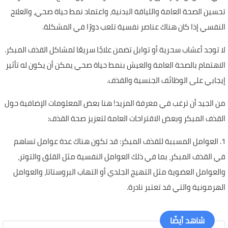
تحسين الصحة العامة واللياقة البدنية، واعتماد نمط حياة صحي، والعلاج
النفسي إذا كان هناك عناصر نفسية تلعب دورًا في المشكلة.
لا توجد أعشاب سحرية أو توابل تضمن علاجًا سريعًا لمشاكل القذف المبكر.
الاهتمام بالصحة العامة والعيش بنمط حياة صحي يمكن أن يكون له تأثير
إيجابي على الوظائف الجنسية والقذف.
من الجيد أن ترغب في معرفة المزيد! هنا بعض المعلومات الإضافية حول
القذف المبكر وبعض الاقتراحات العامة لتعزيز صحة القذف:
1. العوامل المسببة للقذف المبكر: قد تكون هناك عدة عوامل تساهم
في القذف المبكر، بما في ذلك العوامل النفسية مثل القلق والتوتر،
والعوامل العضوية مثل التهيج الجلدي أو التهاب البروستاتا، والعوامل
الهرمونية والتي قد تعتبر نادرة.
شاهد أيضًا