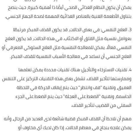
يمكن أن يكون النظام الغذائي الصحي أيضًا ذا أهمية كبيرة، حيث ينصح
بتناول الأطعمة الغنية بالعناصر الغذائية المهمة لصحة الجهاز الجنسي.
3. العلاج النفسي: في بعض الحالات، قد يكون القذف المبكر مرتبطًا
بعوامل نفسية مثل القلق أو الاكتئاب. في هذه الحالات، قد يكون العلاج
النفسي فعالًا. يمكن للمعالجة النفسية مثل العلاج السلوكي المعرفي أو
العلاج الجنسي أن تساعد في معالجة الأسباب النفسية للقذف المبكر.
4. تقنيات الاسترخاء والتأجيل: هناك تقنيات محددة يمكن تعلمها
وممارستها لتأخير القذف. تشمل بعض هذه التقنيات التركيز على التنفس
العميق، وتقنية "قف وانتظر" حيث يتم إيقاف الحركة في اللحظة
الحاسمة، وتقنية "الضغط على العجلة" حيث يتم الضغط على الجزء
السفلي من القضيب لتأخير القذف.
مهم أن نلاحظ أن القذف المبكر قضية شائعة لدى العديد من الرجال، وأنه
يمكن علاجه بنجاح في معظم الحالات. إذا كان لديك أي مخاوف أو