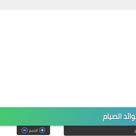
ائد الصيام
الحجم
م