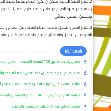
2. تعزيز الصحة البدنية: يمكن أن يكون الصيام مفيدًا للصحة ا
يستفيد من فترة الصيام من خلال إعادة تنظيم العمليات الحيو
وتحسين التمثيل الغذائي.
3. تعزيز الصبر والتحمل: يتطلب الصيام الامتناع عن الطعام وا
القدرة على التحمل والقوة الإرادية، ويعلم الشخص كيف يتعام
شاهد أيضًا
تحميل وتثبيت تطبيق TGR النسخة القديمة – الدليل الشامل مع المميزات وطريقة التثبيت خطوة بخطوة
نظام العالم الجديد: 5 حقائق مذهلة عن الأمم المتحدة والحرب التي شكلتها
نتائج الانتقاء الأولي لمباراة التعليم 2025 بالمغرب تظهر أخيرًا
سياسة المجال الحيوي عند هتلر: الفكر التوسعي وأبعاده ا
شروط الترشح لمباراة التعليم العمومي بالمغرب