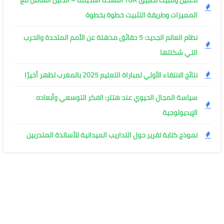
تحميل وتثبيت تطبيق TGR النسخة القديمة – الدليل الشامل مع
المميزات وطريقة التثبيت خطوة بخطوة
نظام العالم الجديد: 5 حقائق مذهلة عن الأمم المتحدة والحرب
التي شكلتها
نتائج الانتقاء الأولي لمباراة التعليم 2025 بالمغرب تظهر أخيرًا
سياسة المجال الحيوي عند هتلر: الفكر التوسعي وأبعاده
الإيديولوجية
نموذج كتابة تقرير حول التداريب الميدانية للأساتذة المتدربين