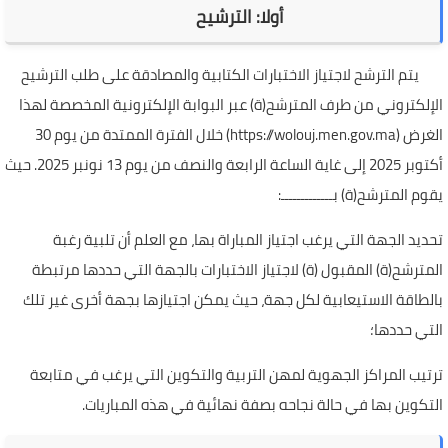
أولا: الترشيح
يتم الترشح لاجتياز الاختبارات الكتابية والمصادقة على طلب الترشيح
الإلكتروني من طرف المترشح(ة) عبر البوابة الإلكترونية المخصصة لهذا
الغرض (https://wolouj.men.gov.ma) خلال الفترة الممتدة من يوم 30
أكتوبر 2025 إلى غاية الساعة الرابعة والنصف من يوم 13 نونبر 2025. حيث
يقوم المترشح(ة) بـــــــــــــ:
تحديد الجهة التي يرغب اجتياز المباراة بها، مع العلم أن تلبية رغبة
المترشح(ة) المقبول (ة) لاجتياز الاختبارات بالجهة التي حددها مرتبطة
بالطاقة الاستيعابية لكل جهة، حيث يمكن اجتيازها بجهة أخرى غير تلك
التي حددها؛
ترتيب المراكز الجهوية لمهن التربية والتكوين التي يرغب في متابعة
التكوين بها في حالة نجاحه بصفة نهائية في هذه المباريات.