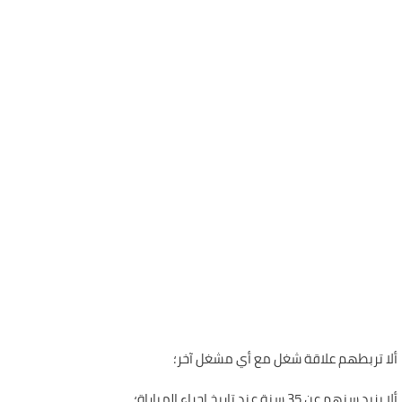
ألا تربطهم علاقة شغل مع أي مشغل آخر؛
ألا يزيد سنهم عن 35 سنة عند تاريخ إجراء المباراة؛