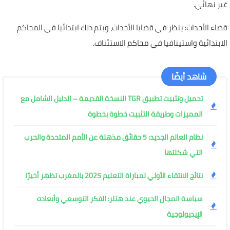
غير نهائي.
قضاء الأحداث: ينظر في قضايا الأحداث، ويتم ذلك ابتدائيا في المحاكم
الابتدائية واستينافيا في محاكم الاستئناف.
شاهد أيضًا
تحميل وتثبيت تطبيق TGR النسخة القديمة – الدليل الشامل مع
المميزات وطريقة التثبيت خطوة بخطوة
نظام العالم الجديد: 5 حقائق مذهلة عن الأمم المتحدة والحرب
التي شكلتها
نتائج الانتقاء الأولي لمباراة التعليم 2025 بالمغرب تظهر أخيرًا
سياسة المجال الحيوي عند هتلر: الفكر التوسعي وأبعاده
الإيديولوجية