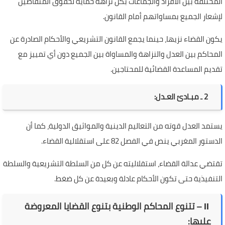
المختلفة بين الأفراد والجماعات بكل نزاهة حماية لحقوق المتقاضين
لإشعار الجميع بمساواتهم أمام القانون.
يكون القضاء نزيها، حينما يجمع القانون التشريعي والأحكام الصادرة عن
المحاكم بين العدل والنزاهة والمساواة بين الجميع دون أي تمييز مع
تقديم المساعدة القضائية للمحتاجين.
2 ـ مبـادئ العـدل:
يستمد العدل قوته من التعاليم الدينية والمواثيق الدولية، كما أن
الدستور المغربي ينص في الفصل 82 على استقلالية القضاء.
تقتضي عدالة القضاء، استقلاليته عن كل من السلطة التشريعية والسلطة
التنفيذية حتى تكون الأحكام عادلة وبعيدة عن كل ضغط.
ІІ – تتنوع المحاكم الوطنية بتنوع القضايا المعروضة
عليها: