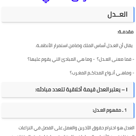
العــدل
مقدمـة:
يقال أن العـدل أساس الملك وضامن استمرار الأنظمـة.
-
فما معنى العـدل؟ - وما هي المبادئ التي يقوم عليها؟
-
وماهـي أنـواع المحاكـم المغـرب؟
І – يعتبرالعدل قيمة أخلاقية تتعدد مبادئه:
1 ـ مفهوم العـدل:
العدل هو احترام حقوق الآخرين والعمل على الفصل في النزاعات