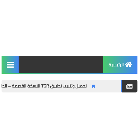
الرئيسية
التربية والتعليم
تحميل وتثبيت تطبيق TGR النسخة القديمة – الدليل الشامل مع المميزات وطريقة التثبيت خطوة بخطوة
الأخبار والمجتمع
مال وأعمال
توظيف
الصحة واللياقة