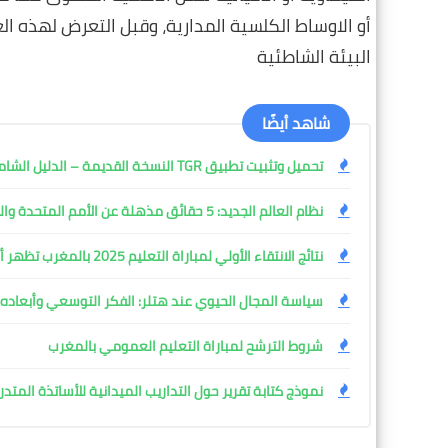
أو الاوساط الكلسية المدارية، وقبل التعرض لهذه ا
البيئة الشاطئية
شاهد أيضًا
تحميل وتثبيت تطبيق TGR النسخة القديمة – الدليل الشامل مع المميزات وطريقة التثبيت خطوة بخطوة
نظام العالم الجديد: 5 حقائق مذهلة عن الأمم المتحدة والحرب التي شكلتها
نتائج الانتقاء الأولي لمباراة التعليم 2025 بالمغرب تظهر أخيرًا
سياسة المجال الحيوي عند هتلر: الفكر التوسعي وأبعاده ا
شروط الترشح لمباراة التعليم العمومي بالمغرب
نموذج كتابة تقرير حول التداريب الميدانية للأساتذة المتدر