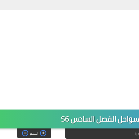
سواحل الفصل السادس S6
الحجم
يا