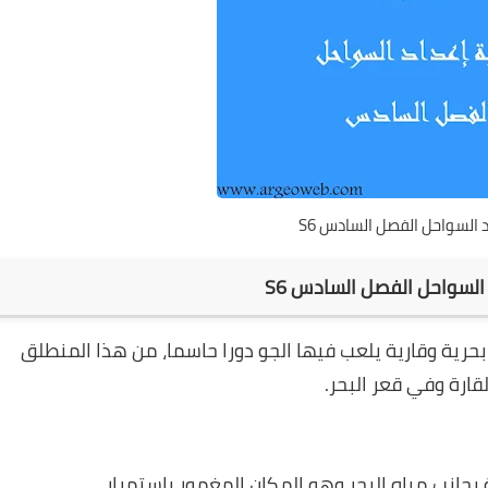
 السواحل الفصل السادس S6
السواحل الفصل السادس S6
حرية وقارية يلعب فيها الجو دورا حاسما، من هذا المنطلق
ارة وفي قعر البحر.
جانب مياه البحر وهو المكان المغمور باستمرار.