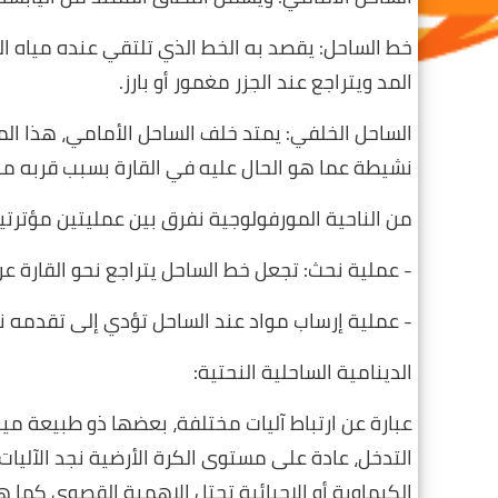
خط الساحل: يقصد به الخط الذي تلتقي عنده مياه ال
المد ويتراجع عند الجزر مغمور أو بارز.
الساحل الخلفي: يمتد خلف الساحل الأمامي، هذا الم
نشيطة عما هو الحال عليه في القارة بسبب قربه من 
من الناحية المورفولوجية نفرق بين عمليتين مؤترتي
- عملية نحث: تجعل خط الساحل يتراجع نحو القارة
- عملية إرساب مواد عند الساحل تؤدي إلى تقدمه نح
الدينامية الساحلية النحتية:
عبارة عن ارتباط آليات مختلفة، بعضها ذو طبيعة م
التدخل، عادة على مستوى الكرة الأرضية نجد الآليات 
الكيماوية أو الاحيائية تحتل الاهمية القصوى كما هو